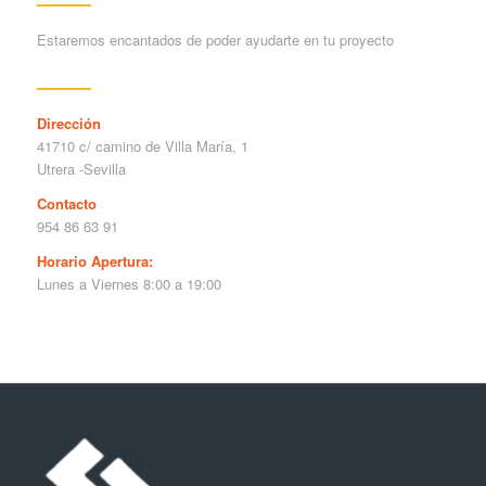
Estaremos encantados de poder ayudarte en tu proyecto
Dirección
41710 c/ camino de Villa María, 1
Utrera -Sevilla
Contacto
954 86 63 91
Horario Apertura:
Lunes a Viernes 8:00 a 19:00