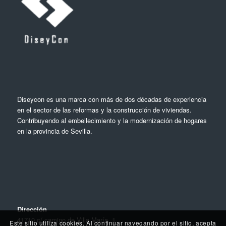
Diseycon es una marca con más de dos décadas de experiencia
en el sector de las reformas y la construcción de viviendas.
Contribuyendo al embellecimiento y la modernización de hogares
en la provincia de Sevilla.
Dirección
41710 c/ camino de Villa María, 1
Este sitio utiliza cookies. Al continuar navegando por el sitio, acepta