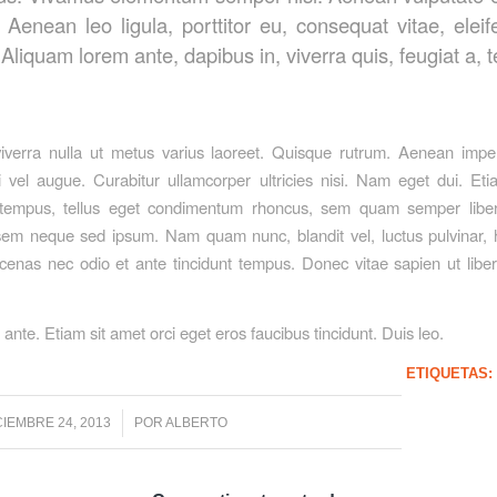
. Aenean leo ligula, porttitor eu, consequat vitae, elei
Aliquam lorem ante, dapibus in, viverra quis, feugiat a, te
iverra nulla ut metus varius laoreet. Quisque rutrum. Aenean impe
isi vel augue. Curabitur ullamcorper ultricies nisi. Nam eget dui. Et
empus, tellus eget condimentum rhoncus, sem quam semper liber
sem neque sed ipsum. Nam quam nunc, blandit vel, luctus pulvinar, h
enas nec odio et ante tincidunt tempus. Donec vitae sapien ut libe
ante. Etiam sit amet orci eget eros faucibus tincidunt. Duis leo.
ETIQUETAS:
/
CIEMBRE 24, 2013
POR
ALBERTO