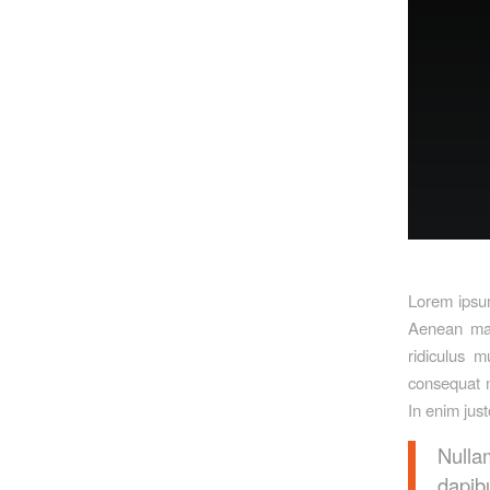
Lorem ipsum
Aenean mas
ridiculus m
consequat m
In enim just
Nulla
dapib