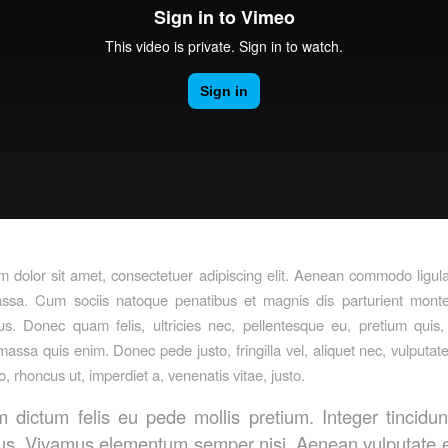
 dolor sit amet, consectetuer adipiscing elit. Aenean commodo ligula
sa. Cum sociis natoque penatibus et magnis dis parturient monte
us. Donec quam felis, ultricies nec, pellentesque eu, pretium quis
assa quis enim. Donec pede justo, fringilla vel, aliquet nec, vulputate
o, rhoncus ut, imperdiet a, venenatis vitae, justo.
m dictum felis eu pede mollis pretium. Integer tincidun
us. Vivamus elementum semper nisi. Aenean vulputate e