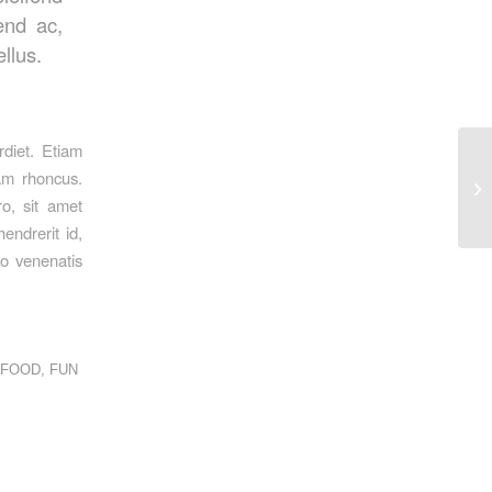
fend ac,
llus.
rdiet. Etiam
iam rhoncus.
En
o, sit amet
endrerit id,
ro venenatis
FOOD
,
FUN