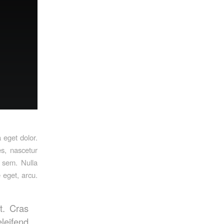
 eget dolor.
s, nascetur
, sem. Nulla
 eget, arcu.
t. Cras
leifend