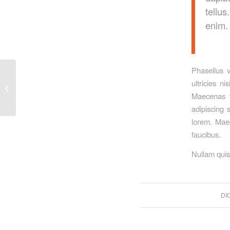
tellus
enim. 
Phasellus v
ultricies n
A small gallery
Maecenas t
adipiscing 
lorem. Maec
faucibus.
Nullam quis 
DI